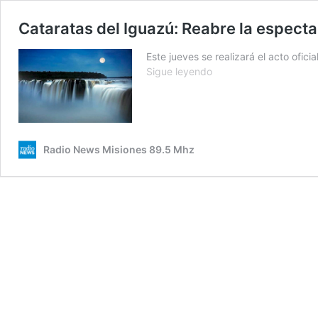
Cataratas del Iguazú: Reabre la especta
Este jueves se realizará el acto ofic
Cataratas
Sigue leyendo
del
Iguazú:
Reabre
la
espectacular
Radio News Misiones 89.5 Mhz
Garganta
del
Diablo
a
partir
del
fin
de
semana