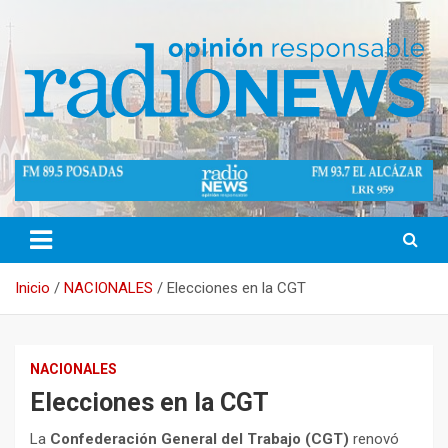
Saltar
al
contenido
Opinión Responsable
Radio News Misiones 89.5 Mhz
Inicio
NACIONALES
Elecciones en la CGT
NACIONALES
Elecciones en la CGT
La
Confederación General del Trabajo (CGT)
renovó