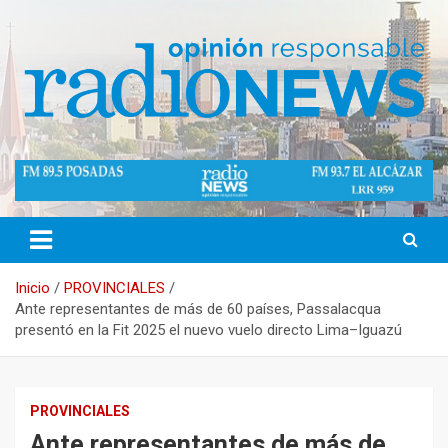
Saltar
al
contenido
Opinión Responsable
Radio News Misiones 89.5 Mhz
Inicio
PROVINCIALES
Ante representantes de más de 60 países, Passalacqua
presentó en la Fit 2025 el nuevo vuelo directo Lima–Iguazú
PROVINCIALES
Ante representantes de más de