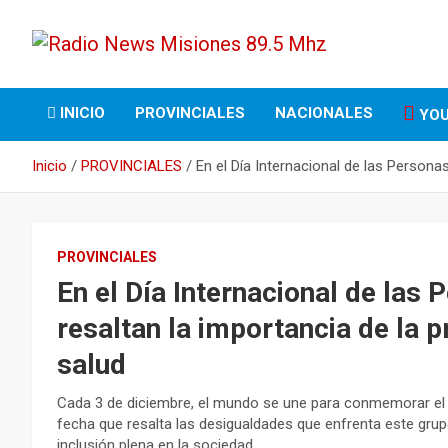
Saltar
al
contenido
Opinión Responsable
Radio News Misiones
INICIO
PROVINCIALES
NACIONALES
YOU
89.5 Mhz
Inicio
PROVINCIALES
En el Día Internacional de las Persona
PROVINCIALES
En el Día Internacional de las
resaltan la importancia de la 
salud
Cada 3 de diciembre, el mundo se une para conmemorar el 
fecha que resalta las desigualdades que enfrenta este gru
inclusión plena en la sociedad.