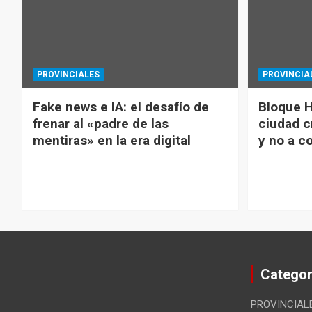
PROVINCIALES
PROVINCIA
Fake news e IA: el desafío de
Bloque H
frenar al «padre de las
ciudad c
mentiras» en la era digital
y no a c
Categor
PROVINCIAL