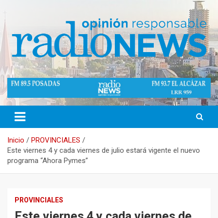
Saltar
al
contenido
Opinión Responsable
Radio News Misiones 89.5 Mhz
Inicio
PROVINCIALES
Este viernes 4 y cada viernes de julio estará vigente el nuevo
programa “Ahora Pymes”
PROVINCIALES
Este viernes 4 y cada viernes de