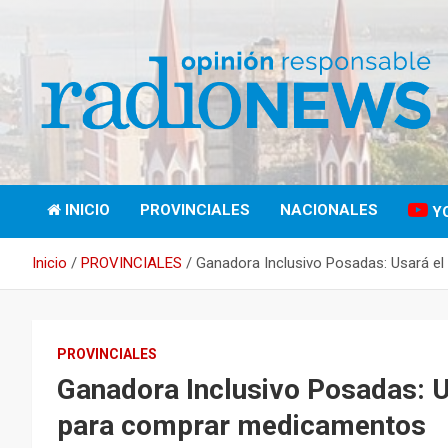
Saltar
al
contenido
Opinión Responsable
Radio News Misiones
INICIO
PROVINCIALES
NACIONALES
Y
89.5 Mhz
Inicio
PROVINCIALES
Ganadora Inclusivo Posadas: Usará el
PROVINCIALES
Ganadora Inclusivo Posadas: Us
para comprar medicamentos