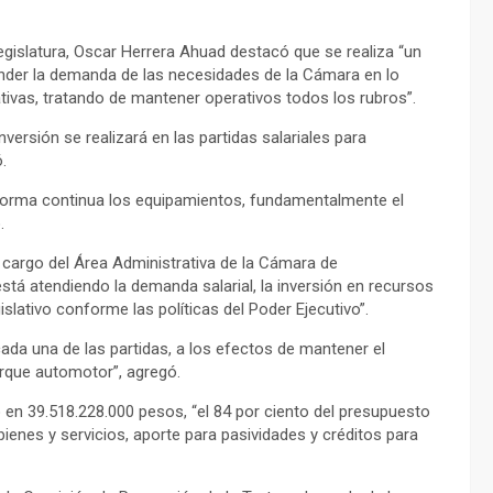
egislatura, Oscar Herrera Ahuad destacó que se realiza “un
ender la demanda de las necesidades de la Cámara en lo
rativas, tratando de mantener operativos todos los rubros”.
versión se realizará en las partidas salariales para
.
n forma continua los equipamientos, fundamentalmente el
.
a cargo del Área Administrativa de la Cámara de
stá atendiendo la demanda salarial, la inversión en recursos
slativo conforme las políticas del Poder Ejecutivo”.
da una de las partidas, a los efectos de mantener el
arque automotor”, agregó.
o en 39.518.228.000 pesos, “el 84 por ciento del presupuesto
bienes y servicios, aporte para pasividades y créditos para