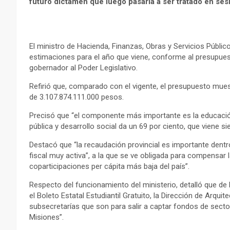
futuro dictamen que luego pasaría a ser tratado en ses
El ministro de Hacienda, Finanzas, Obras y Servicios Públic
estimaciones para el año que viene, conforme al presupuest
gobernador al Poder Legislativo.
Refirió que, comparado con el vigente, el presupuesto muest
de 3.107.874.111.000 pesos.
Precisó que “el componente más importante es la educació
pública y desarrollo social da un 69 por ciento, que viene s
Destacó que “la recaudación provincial es importante dentro
fiscal muy activa”, a la que se ve obligada para compensar 
coparticipaciones per cápita más baja del país”.
Respecto del funcionamiento del ministerio, detalló que de
el Boleto Estatal Estudiantil Gratuito, la Dirección de Arqui
subsecretarías que son para salir a captar fondos de sector
Misiones”.