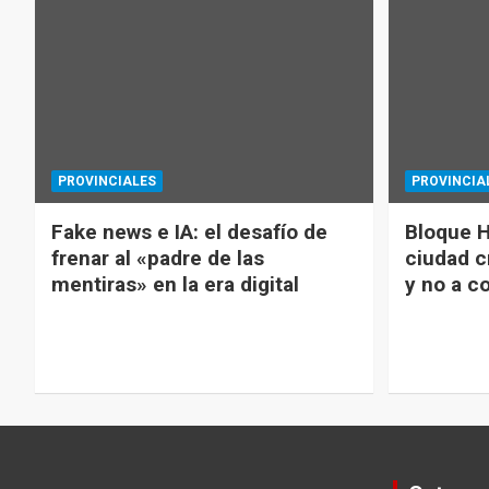
PROVINCIALES
PROVINCIA
Fake news e IA: el desafío de
Bloque H
frenar al «padre de las
ciudad c
mentiras» en la era digital
y no a c