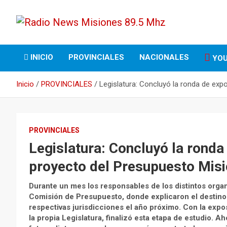
Saltar
al
contenido
Opinión Responsable
Radio News Misiones
INICIO
PROVINCIALES
NACIONALES
YOU
89.5 Mhz
Inicio
PROVINCIALES
Legislatura: Concluyó la ronda de exp
PROVINCIALES
Legislatura: Concluyó la ronda
proyecto del Presupuesto Mis
Durante un mes los responsables de los distintos organ
Comisión de Presupuesto, donde explicaron el destino
respectivas jurisdicciones el año próximo. Con la expo
la propia Legislatura, finalizó esta etapa de estudio. A