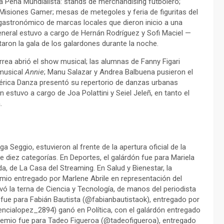
 la Peña Mundialista: stands de merchandising futbolero;
Misiones Gamer; mesas de metegoles y feria de figuritas del
o gastronómico de marcas locales que dieron inicio a una
eneral estuvo a cargo de Hernán Rodríguez y Sofi Maciel —
aron la gala de los galardones durante la noche.
orrea abrió el show musical; las alumnas de Fanny Figari
 musical
Annie
; Manu Salazar y Andrea Balbuena pusieron el
érica Danza presentó su repertorio de danzas urbanas
 estuvo a cargo de Joa Polattini y Seiel Jeleñ, en tanto el
.
 Seggio, estuvieron al frente de la apertura oficial de la
diez categorías. En Deportes, el galárdón fue para Mariela
, de La Casa del Streaming. En Salud y Bienestar, la
mio entregado por Marlene Abrile en representación del
vó la terna de Ciencia y Tecnología, de manos del periodista
o fue para Fabián Bautista (@fabianbautistaok), entregado por
encialopez_2894) ganó en Política, con el galárdón entregado
l premio fue para Tadeo Figueroa (@tadeofigueroa), entregado