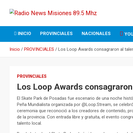
Saltar
al
contenido
Opinión Responsable
Radio News Misiones
INICIO
PROVINCIALES
NACIONALES
YOU
89.5 Mhz
Inicio
PROVINCIALES
Los Loop Awards consagraron al tale
PROVINCIALES
Los Loop Awards consagraron 
El Skate Park de Posadas fue escenario de una noche históri
Peña Mundialista organizada por @Loop.Stream, se celebró
ceremonia que reconoció a los creadores de contenido, pr
de la provincia. Con entrada libre y gratuita, el evento cong
talento local.