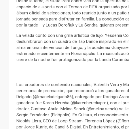
Desde la tarde, el Skate Park cobró vida con la apertura de
espacio de e-sports con el Torneo de FIFA organizado por 
álbum oficial de selecciones; todo reunido junto a un pati
jornada pensada para disfrutar en familia. La conducción g
por la tarde— y Lucas Doroñuk y Lu Sendra, quienes present
La velada contó con una grilla artística de lujo. Yessenia C
deslumbraron con un cuadro de Tap Dance inspirado en el
alma en una intervención de Tango; y la academia Guaynам
estrenado recientemente en Florianópolis. La musicalización
cierre de la noche fue protagonizado por la banda Caramba
Los creadores de contenido nacionales, Valentín Vera y Maga
ceremonia de premiación, que reconoció a los ganadores de 
Delgado (@marieladelgado86), entregado por Rodrigo Aranda
ganadora fue Karen Heredia (@karenherediapro), con el pre
doctor, Gustavo Abrile. Melina Senek (@melina.senek) se lle
Sergio Fernández (Eldópolis). En Cultura, el reconocimient
Nicolás Llera, CEO de Loop Stream. Florencia López (@flor
por Jorge Kurrle, de Canal 6 Digital. En Entretenimiento, e