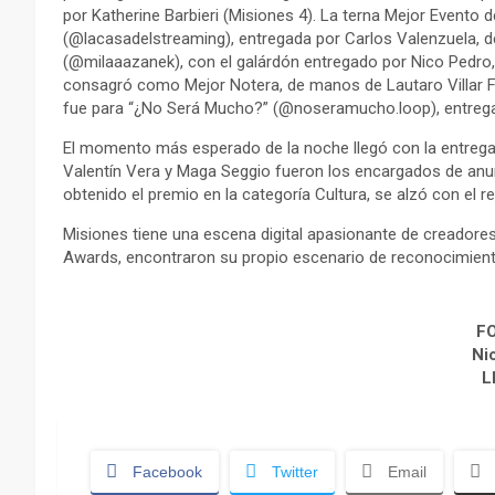
por Katherine Barbieri (Misiones 4). La terna Mejor Evento
(@lacasadelstreaming), entregada por Carlos Valenzuela, d
(@milaaazanek), con el galárdón entregado por Nico Pedro
consagró como Mejor Notera, de manos de Lautaro Villar F
fue para “¿No Será Mucho?” (@noseramucho.loop), entrega
El momento más esperado de la noche llegó con la entrega 
Valentín Vera y Maga Seggio fueron los encargados de anunc
obtenido el premio en la categoría Cultura, se alzó con el 
Misiones tiene una escena digital apasionante de creadores
Awards, encontraron su propio escenario de reconocimient
F
Ni
L
Facebook
Twitter
Email