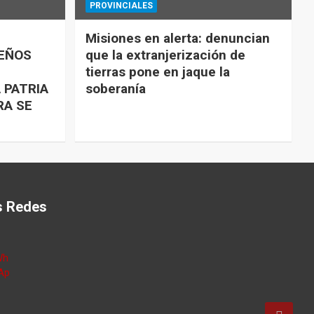
PROVINCIALES
Misiones en alerta: denuncian
UEÑOS
que la extranjerización de
tierras pone en jaque la
 PATRIA
soberanía
RA SE
s Redes