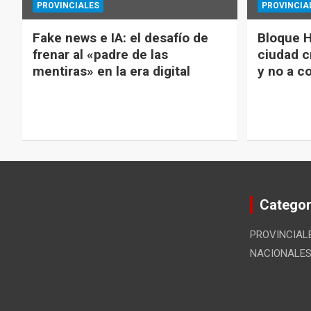
PROVINCIALES
PROVINCIA
Fake news e IA: el desafío de
Bloque H
frenar al «padre de las
ciudad c
mentiras» en la era digital
y no a c
Categor
PROVINCIAL
NACIONALE