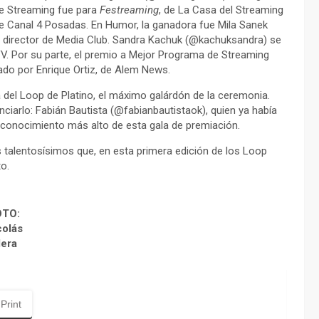
 de Streaming fue para
Festreaming
, de La Casa del Streaming
e Canal 4 Posadas. En Humor, la ganadora fue Mila Sanek
, director de Media Club. Sandra Kachuk (@kachuksandra) se
V. Por su parte, el premio a Mejor Programa de Streaming
do por Enrique Ortiz, de Alem News.
del Loop de Platino, el máximo galárdón de la ceremonia.
iarlo: Fabián Bautista (@fabianbautistaok), quien ya había
reconocimiento más alto de esta gala de premiación.
 talentоsísimos que, en esta primera edición de los Loop
o.
OTO:
colás
lera
Print