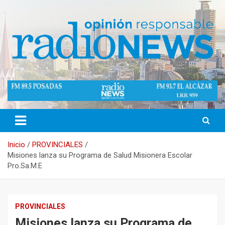
Saltar
al
contenido
Opinión Responsable
Radio News Misiones 89.5 Mhz
Inicio
PROVINCIALES
Misiones lanza su Programa de Salud Misionera Escolar
Pro.Sa.M.E
PROVINCIALES
Misiones lanza su Programa de