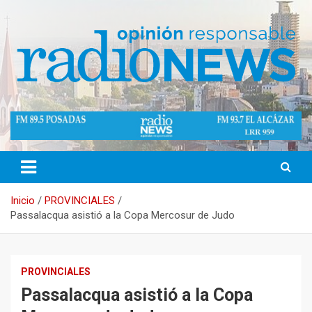
Saltar
al
contenido
Opinión Responsable
Radio News Misiones 89.5 Mhz
Inicio
PROVINCIALES
Passalacqua asistió a la Copa Mercosur de Judo
PROVINCIALES
Passalacqua asistió a la Copa