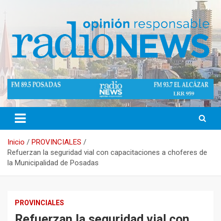
Saltar
al
contenido
Opinión Responsable
Radio News Misiones 89.5 Mhz
Inicio
PROVINCIALES
Refuerzan la seguridad vial con capacitaciones a choferes de
la Municipalidad de Posadas
PROVINCIALES
Refuerzan la seguridad vial con